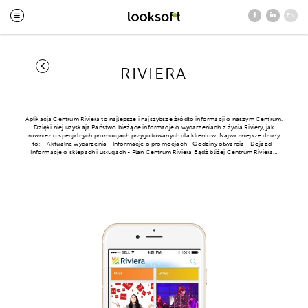
EN
RIVIERA
Aplikacja Centrum Riviera to najlepsze i najszybsze źródło informacji o naszym Centrum.
Dzięki niej uzyskają Państwo bieżące informacje o wydarzeniach z życia Riviery, jak
również o specjalnych promocjach przygotowanych dla klientów. Najważniejsze działy
to: - Aktualne wydarzenia - Informacje o promocjach - Godziny otwarcia - Dojazd -
Informacje o sklepach i usługach - Plan Centrum Riviera Bądź bliżej Centrum Riviera…